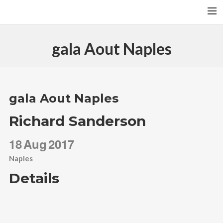
ACCUEIL
gala Aout Naples
ACTUALITÉS
CONCERTS
CHANTEUR
gala Aout Naples
COMPOSITEUR
Richard Sanderson
PRODUCTEUR
18
Aug
2017
Naples
Details
SEARCH